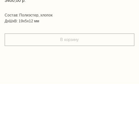
3400,00
р.
Состав: Полиэстер, хлопок
ДxШxВ: 19x5x12 мм
В корзину